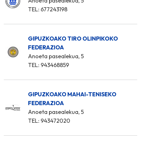
Anoeta pasealekua, 5
TEL: 677243198
GIPUZKOAKO TIRO OLINPIKOKO
FEDERAZIOA
Anoeta pasealekua, 5
TEL: 943468859
GIPUZKOAKO MAHAI-TENISEKO
FEDERAZIOA
Anoeta pasealekua, 5
TEL: 943472020