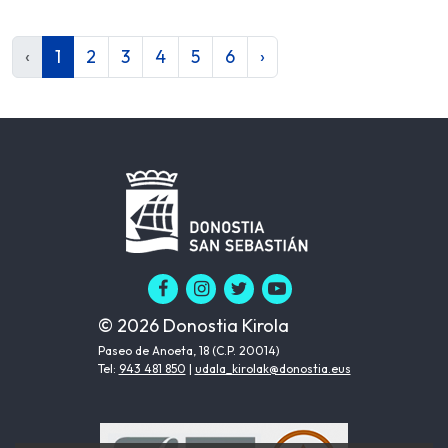
‹
1
2
3
4
5
6
›
© 2026 Donostia Kirola
Paseo de Anoeta, 18 (C.P. 20014)
Tel:
943 481 850
|
udala_kirolak@donostia.eus