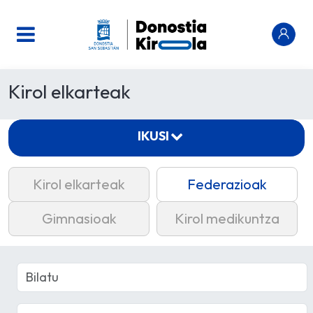
Kirol elkarteak
IKUSI
Kirol elkarteak
Federazioak
Gimnasioak
Kirol medikuntza