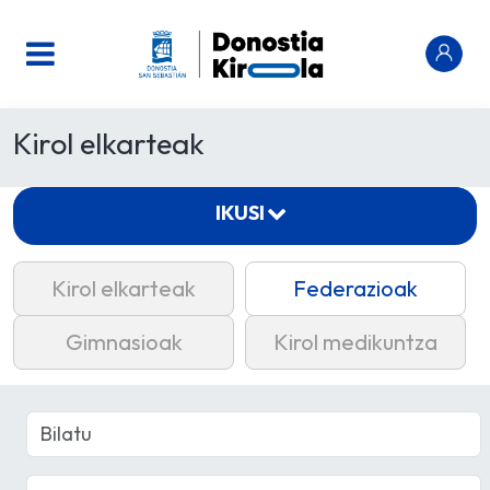
Kirol elkarteak
IKUSI
Kirol elkarteak
Federazioak
Gimnasioak
Kirol medikuntza