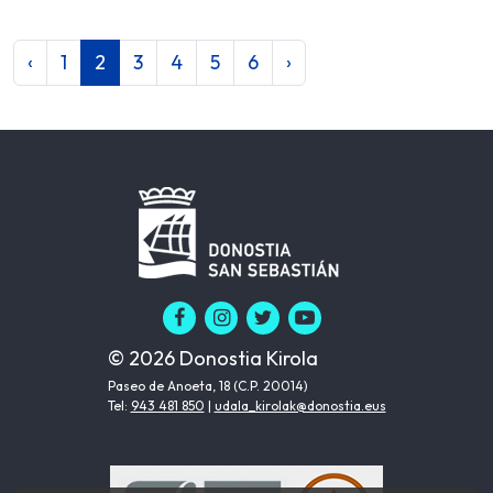
‹
1
2
3
4
5
6
›
© 2026 Donostia Kirola
Paseo de Anoeta, 18 (C.P. 20014)
Tel:
943 481 850
|
udala_kirolak@donostia.eus