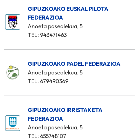
GIPUZKOAKO EUSKAL PILOTA
FEDERAZIOA
Anoeta pasealekua, 5
TEL: 943471463
GIPUZKOAKO PADEL FEDERAZIOA
Anoeta pasealekua, 5
TEL: 679490369
GIPUZKOAKO IRRISTAKETA
FEDERAZIOA
Anoeta pasealekua, 5
TEL: 655748107