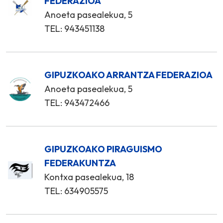
FEDERAZIOA
Anoeta pasealekua, 5
TEL: 943451138
GIPUZKOAKO ARRANTZA FEDERAZIOA
Anoeta pasealekua, 5
TEL: 943472466
GIPUZKOAKO PIRAGUISMO
FEDERAKUNTZA
Kontxa pasealekua, 18
TEL: 634905575