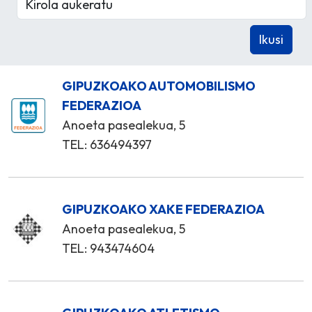
GIPUZKOAKO AUTOMOBILISMO
FEDERAZIOA
Anoeta pasealekua, 5
TEL: 636494397
GIPUZKOAKO XAKE FEDERAZIOA
Anoeta pasealekua, 5
TEL: 943474604