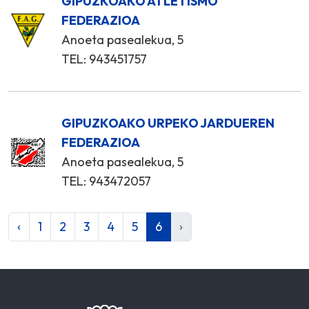
GIPUZKOAKO ATLETISMO
FEDERAZIOA
Anoeta pasealekua, 5
TEL: 943451757
GIPUZKOAKO URPEKO JARDUEREN
FEDERAZIOA
Anoeta pasealekua, 5
TEL: 943472057
‹
1
2
3
4
5
6
›