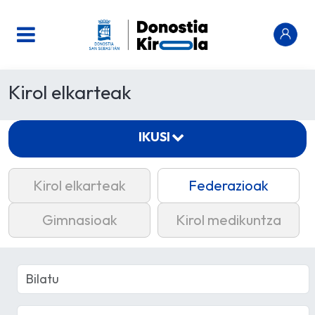
Kirol elkarteak
IKUSI
Kirol elkarteak
Federazioak
Gimnasioak
Kirol medikuntza