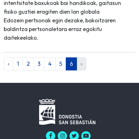
intentsitate baxukoak bai handikoak, gaitasun
fisiko guztiei eragiten dien lan globala
Edozein pertsonak egin dezake, bakoitzaren
baldintza pertsonaletara erraz egokitu
daitekeelako.
‹
1
2
3
4
5
6
›