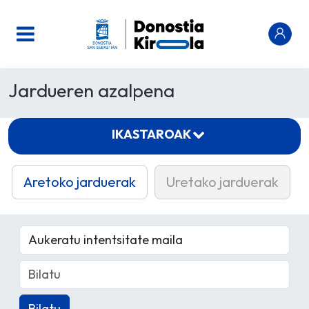
Jardueren azalpena
IKASTAROAK
Aretoko jarduerak
Uretako jarduerak
Bilatu