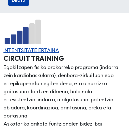
INTENTSITATE ERTAINA
CIRCUIT TRAINING
Egokitzapen fisiko orokorreko programa (indarra
zein kardiobaskularra), denbora-zirkuituan edo
errepikapenetan egiten dena, eta oinarrizko
gaitasunak lantzen dituena, hala nola
erresistentzia, indarra, malgutasuna, potentzia,
abiadura, koordinazioa, arintasuna, oreka eta
doitasuna.
Askotariko ariketa funtzionalen bidez, bai