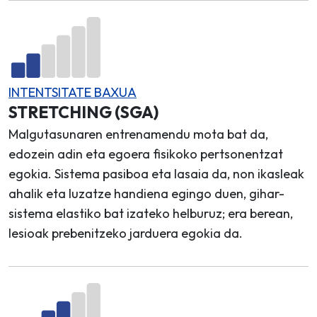
INTENTSITATE BAXUA
STRETCHING (SGA)
Malgutasunaren entrenamendu mota bat da,
edozein adin eta egoera fisikoko pertsonentzat
egokia. Sistema pasiboa eta lasaia da, non ikasleak
ahalik eta luzatze handiena egingo duen, gihar-
sistema elastiko bat izateko helburuz; era berean,
lesioak prebenitzeko jarduera egokia da.