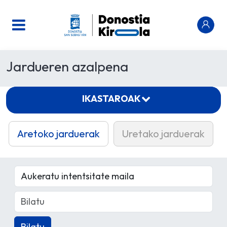
Jardueren azalpena
IKASTAROAK
Aretoko jarduerak
Uretako jarduerak
Bilatu