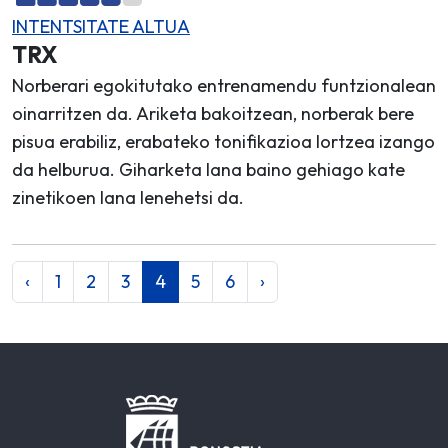
INTENTSITATE ALTUA
TRX
Norberari egokitutako entrenamendu funtzionalean
oinarritzen da. Ariketa bakoitzean, norberak bere
pisua erabiliz, erabateko tonifikazioa lortzea izango
da helburua. Giharketa lana baino gehiago kate
zinetikoen lana lenehetsi da.
‹
1
2
3
4
5
6
›