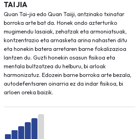
TAI JIA
Quan Tai-jia edo Quan Taiiji, antzinako txinatar
borroka arte bat da. Honek ondo azterturiko
mugimendu lasaiak, zehatzak eta armoniatsuak,
kontzentrazio eta arnasketa arina nahasten ditu
eta honekin batera arretaren barne fokalizazioa
lantzen du. Guzti honekin osasun fisikoa eta
mentala bultzatzea du helburu, bi arloak
harmonizatuz. Edozein barne borroka arte bezala,
autodefentsaren oinarria ez da indar fisikoa, bi
arloen oreka baizik.