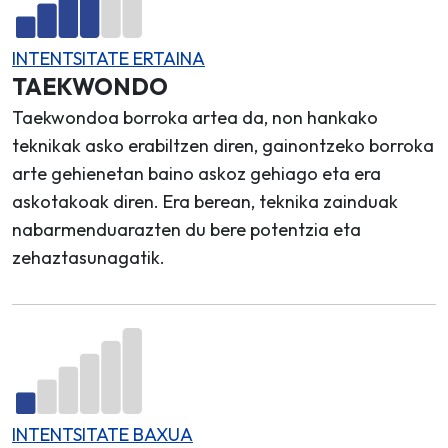
INTENTSITATE ERTAINA
TAEKWONDO
Taekwondoa borroka artea da, non hankako
teknikak asko erabiltzen diren, gainontzeko borroka
arte gehienetan baino askoz gehiago eta era
askotakoak diren. Era berean, teknika zainduak
nabarmenduarazten du bere potentzia eta
zehaztasunagatik.
INTENTSITATE BAXUA