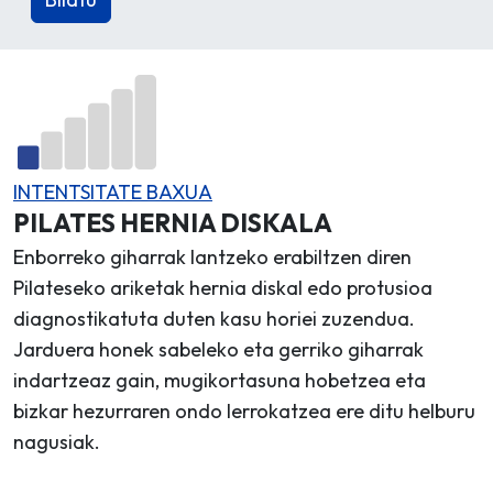
INTENTSITATE BAXUA
PILATES HERNIA DISKALA
Enborreko giharrak lantzeko erabiltzen diren
Pilateseko ariketak hernia diskal edo protusioa
diagnostikatuta duten kasu horiei zuzendua.
Jarduera honek sabeleko eta gerriko giharrak
indartzeaz gain, mugikortasuna hobetzea eta
bizkar hezurraren ondo lerrokatzea ere ditu helburu
nagusiak.