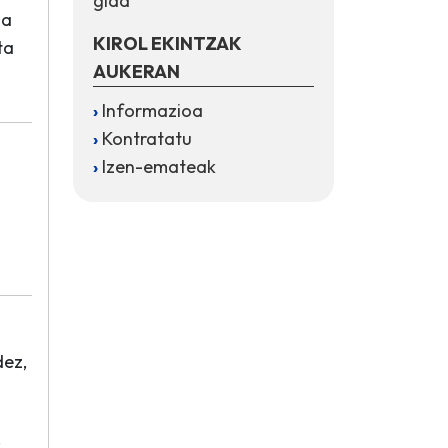
gida
ia
KIROL EKINTZAK
ta
AUKERAN
Informazioa
Kontratatu
Izen-emateak
dez,
k