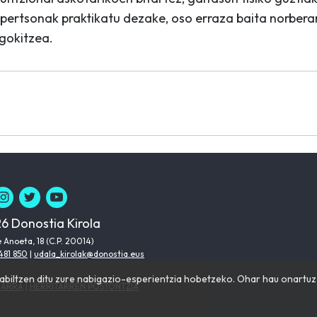
 pertsonak praktikatu dezake, oso erraza baita norbera
egokitzea.
6 Donostia Kirola
 Anoeta, 18 (C.P. 20014)
481 850
|
udala_kirolak@donostia.eus
iltzen ditu zure nabigazio-esperientzia hobetzeko. Ohar hau onartuz g
HARRA
|
HERRITARREN POSTONTZIA