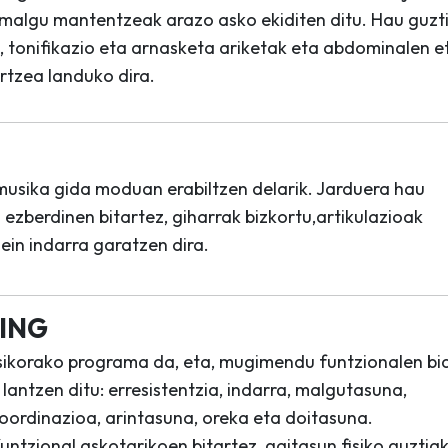
 malgu mantentzeak arazo asko ekiditen ditu. Hau guzt
 tonifikazio eta arnasketa ariketak eta abdominalen e
rtzea landuko dira.
usika gida moduan erabiltzen delarik. Jarduera hau
ezberdinen bitartez, giharrak bizkortu,artikulazioak
ein indarra garatzen dira.
ING
sikorako programa da, eta, mugimendu funtzionalen bi
lantzen ditu: erresistentzia, indarra, malgutasuna,
koordinazioa, arintasuna, oreka eta doitasuna.
funtzional askotarikoen bitartez, gaitasun fisiko guztia