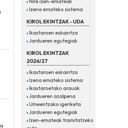
Nire izen-emateak
Izena emateko sistema
a
KIROL EKINTZAK - UDA
Ikastaroen eskaintza
Jardueren egutegiak
KIROL EKINTZAK
2026/27
Ikastaroen eskaintza
a
Izena emateko sistema
Ikastaroetako arauak
Jardueren azalpena
Umeentzako igeriketa
Jardueren egutegiak
Izen-emateak tramitatzeko
ra