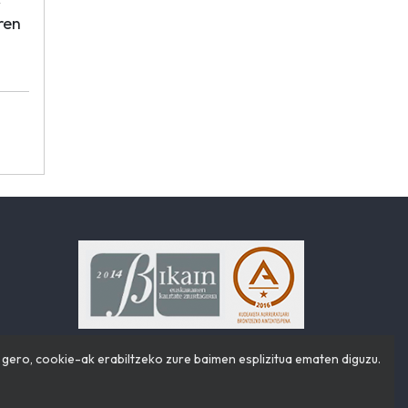
ren
ero, cookie-ak erabiltzeko zure baimen esplizitua ematen diguzu.