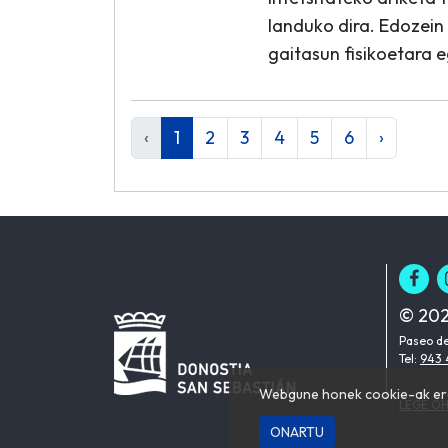
landuko dira. Edozein
gaitasun fisikoetara 
‹
1
2
3
4
5
6
›
© 202
Paseo de
Tel:
943 
Webgune honek cookie-ak erab
LEGE O
ONARTU