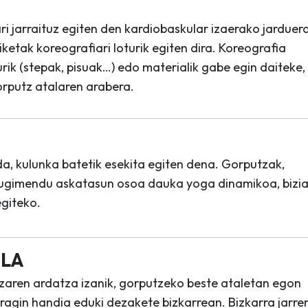
i jarraituz egiten den kardiobaskular izaerako jarduer
ketak koreografiari loturik egiten dira. Koreografia
ik (stepak, pisuak…) edo materialik gabe egin daiteke,
orputz atalaren arabera.
a, kulunka batetik esekita egiten dena. Gorputzak,
 mugimendu askatasun osoa dauka yoga dinamikoa, bizi
egiteko.
OLA
zaren ardatza izanik, gorputzeko beste ataletan egon
ragin handia eduki dezakete bizkarrean. Bizkarra jarre