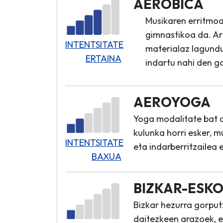
AEROBICA
Musikaren erritmoar
gimnastikoa da. Ari
INTENTSITATE
materialaz lagundur
ERTAINA
indartu nahi den g
AEROYOGA
Yoga modalitate bat d
kulunka horri esker,
INTENTSITATE
eta indarberritzailea 
BAXUA
BIZKAR-ESK
Bizkar hezurra gorput
daitezkeen arazoek, e