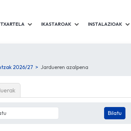
 TXARTELA
IKASTAROAK
INSTALAZIOAK
intzak 2026/27
Jardueren azalpena
duerak
Bilatu