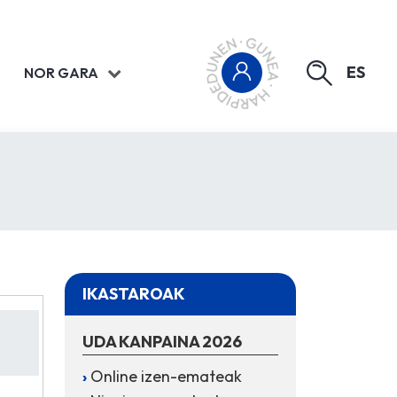
ES
NOR GARA
IKASTAROAK
UDA KANPAINA 2026
Online izen-emateak