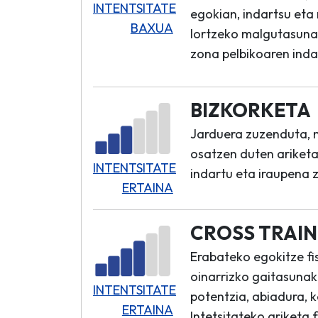
INTENTSITATE
egokian, indartsu eta
BAXUA
lortzeko malgutasuna,
zona pelbikoaren inda
BIZKORKETA
Jarduera zuzenduta, m
osatzen duten ariketa 
INTENTSITATE
indartu eta iraupena z
ERTAINA
CROSS TRAIN
Erabateko egokitze fi
oinarrizko gaitasunak 
INTENTSITATE
potentzia, abiadura, 
ERTAINA
Intetsitateko ariketa 