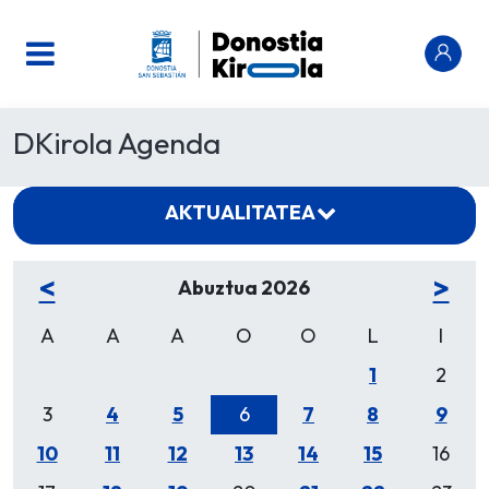
DKirola Agenda
AKTUALITATEA
<
>
Abuztua 2026
A
A
A
O
O
L
I
1
2
3
4
5
6
7
8
9
10
11
12
13
14
15
16