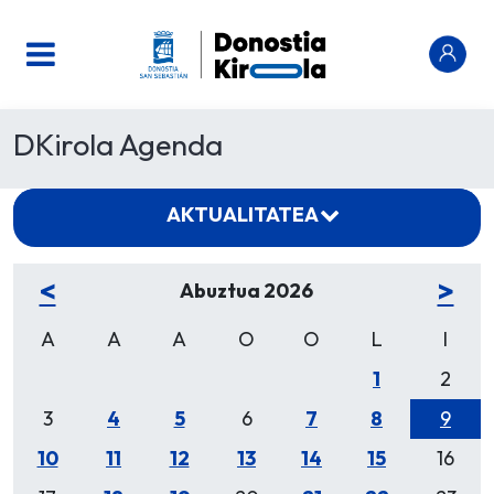
DKirola Agenda
AKTUALITATEA
<
>
Abuztua 2026
A
A
A
O
O
L
I
1
2
3
4
5
6
7
8
9
10
11
12
13
14
15
16