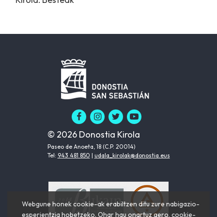
© 2026 Donostia Kirola
Paseo de Anoeta, 18 (C.P. 20014)
Tel:
943 481 850
|
udala_kirolak@donostia.eus
Webgune honek cookie-ak erabiltzen ditu zure nabigazio-
esperientzia hobetzeko. Ohar hau onartuz gero, cookie-