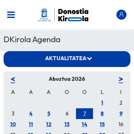
DKirola Agenda
AKTUALITATEA
<
>
Abuztua 2026
A
A
A
O
O
L
I
1
2
3
4
5
6
7
8
9
10
11
12
13
14
15
16