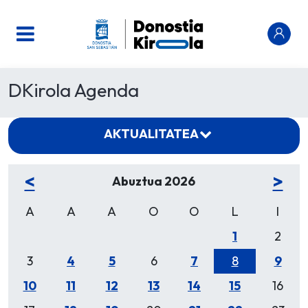
DKirola Agenda
AKTUALITATEA
<
>
Abuztua 2026
A
A
A
O
O
L
I
1
2
3
4
5
6
7
8
9
10
11
12
13
14
15
16