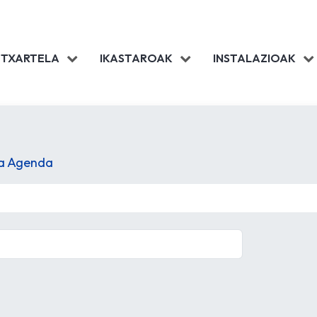
 TXARTELA
IKASTAROAK
INSTALAZIOAK
la Agenda