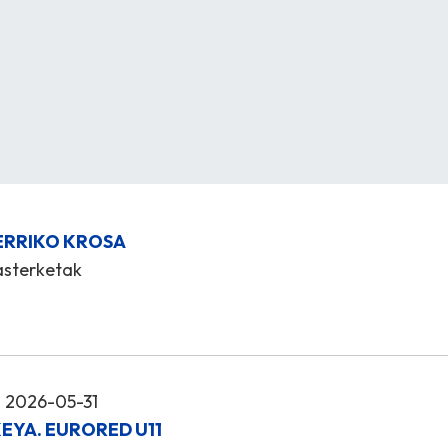
BERRIKO KROSA
lasterketak
 2026-05-31
EYA. EURORED U11