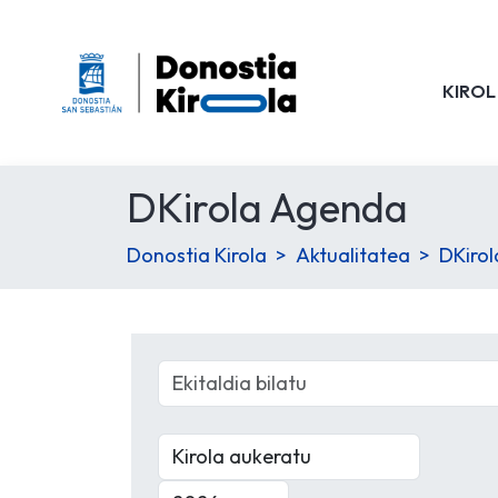
KIROL
DKirola Agenda
Donostia Kirola
Aktualitatea
DKiro