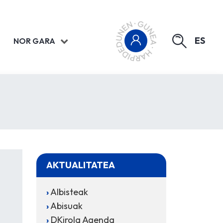
ES
NOR GARA
AKTUALITATEA
Albisteak
Abisuak
DKirola Agenda