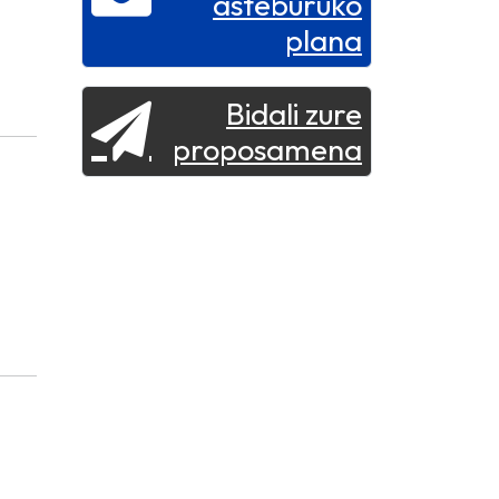
asteburuko
plana
Bidali zure
proposamena