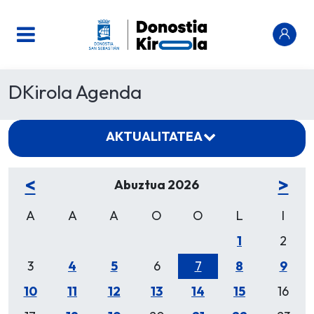
DKirola Agenda
AKTUALITATEA
<
>
Abuztua 2026
A
A
A
O
O
L
I
1
2
3
4
5
6
7
8
9
10
11
12
13
14
15
16