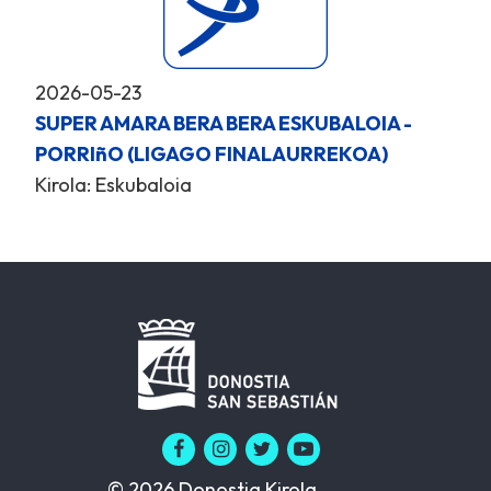
2026-05-23
SUPER AMARA BERA BERA ESKUBALOIA -
PORRIñO (LIGAGO FINALAURREKOA)
Kirola: Eskubaloia
© 2026 Donostia Kirola