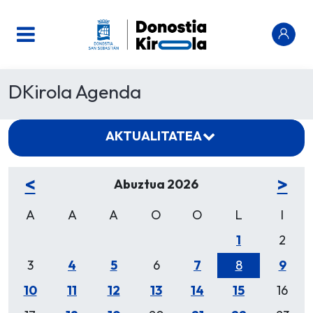
DKirola Agenda
AKTUALITATEA
<
>
Abuztua 2026
A
A
A
O
O
L
I
1
2
3
4
5
6
7
8
9
10
11
12
13
14
15
16