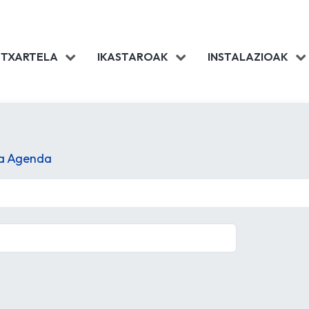
 TXARTELA
IKASTAROAK
INSTALAZIOAK
la Agenda