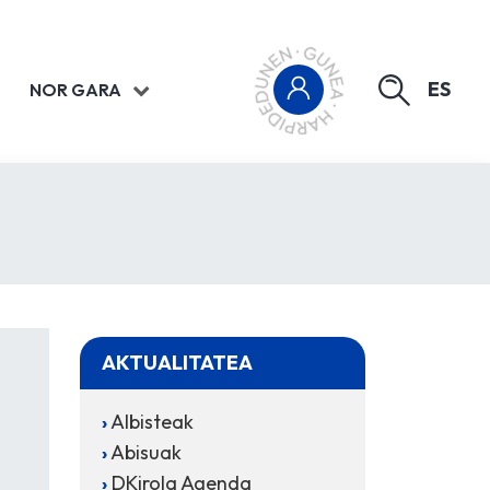
ES
NOR GARA
AKTUALITATEA
Albisteak
Abisuak
DKirola Agenda