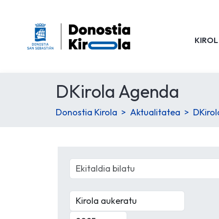
KIROL
DKirola Agenda
Donostia Kirola
Aktualitatea
DKiro