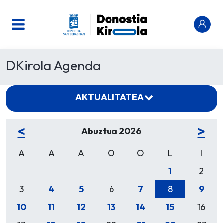
DKirola Agenda
AKTUALITATEA
<
>
Abuztua 2026
A
A
A
O
O
L
I
1
2
3
4
5
6
7
8
9
10
11
12
13
14
15
16