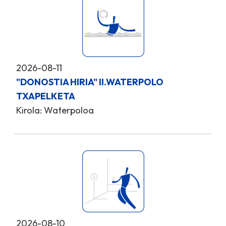
2026-08-11
"DONOSTIA HIRIA" II.WATERPOLO
TXAPELKETA
Kirola: Waterpoloa
2026-08-10