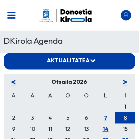
DKirola Agenda
AKTUALITATEA
<
>
Otsaila 2026
A
A
A
O
O
L
I
1
2
3
4
5
6
7
8
9
10
11
12
13
14
15