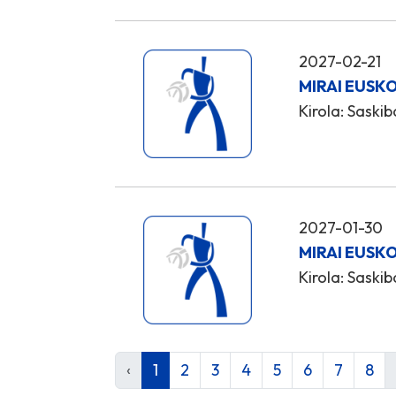
2027-02-21
MIRAI EUSKO
Kirola: Saskib
2027-01-30
MIRAI EUSKO
Kirola: Saskib
‹
1
2
3
4
5
6
7
8