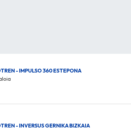
OTREN - IMPULSO 360 ESTEPONA
aloia
TREN - INVERSUS GERNIKA BIZKAIA