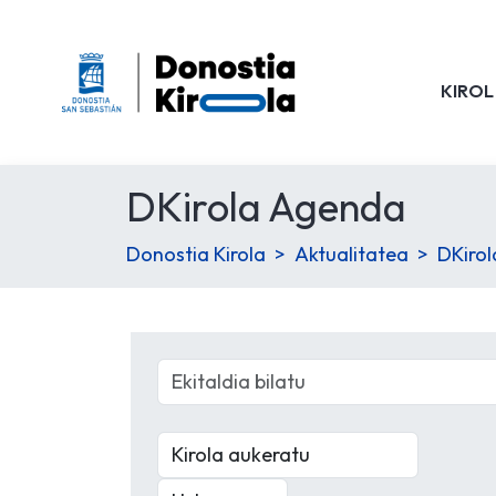
KIROL
DKirola Agenda
Donostia Kirola
Aktualitatea
DKiro