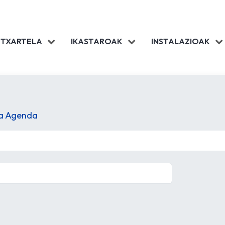
 TXARTELA
IKASTAROAK
INSTALAZIOAK
la Agenda