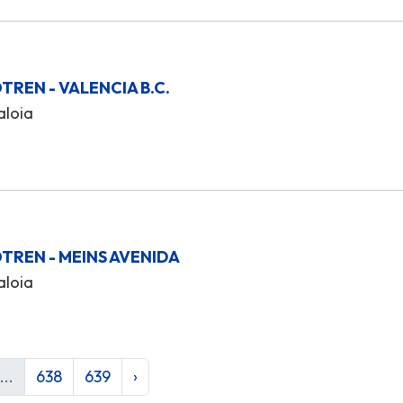
TREN - VALENCIA B.C.
aloia
TREN - MEINS AVENIDA
aloia
...
638
639
›