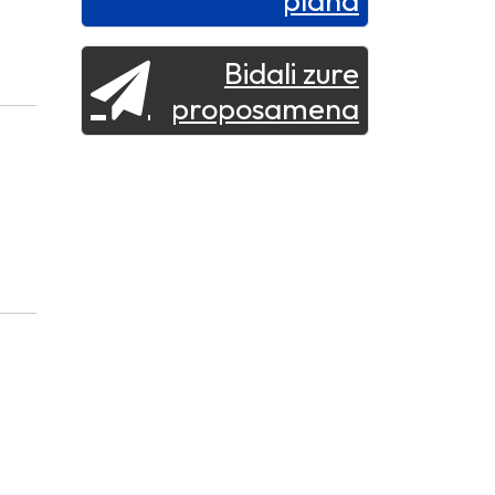
plana
Bidali zure
proposamena