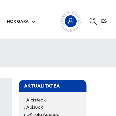
ES
NOR GARA
AKTUALITATEA
Albisteak
Abisuak
DKirola Agenda