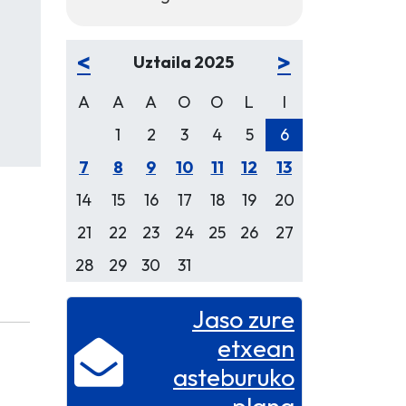
<
>
Uztaila 2025
A
A
A
O
O
L
I
1
2
3
4
5
6
7
8
9
10
11
12
13
14
15
16
17
18
19
20
21
22
23
24
25
26
27
28
29
30
31
Jaso zure
etxean
asteburuko