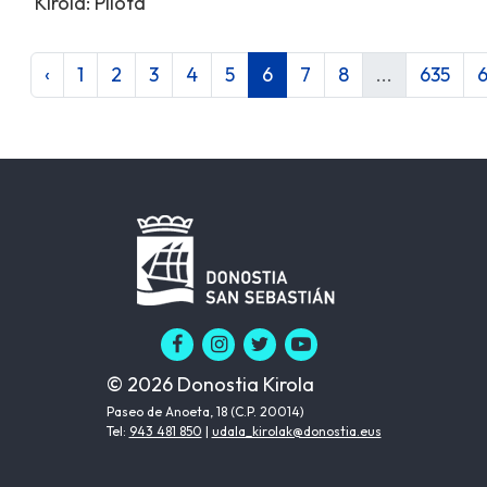
Kirola: Pilota
‹
1
2
3
4
5
6
7
8
...
635
© 2026 Donostia Kirola
Paseo de Anoeta, 18 (C.P. 20014)
Tel:
943 481 850
|
udala_kirolak@donostia.eus