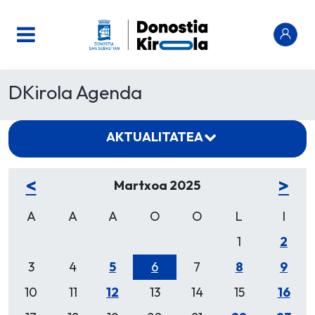
DKirola Agenda
AKTUALITATEA
<
>
Martxoa 2025
A
A
A
O
O
L
I
1
2
3
4
5
6
7
8
9
10
11
12
13
14
15
16