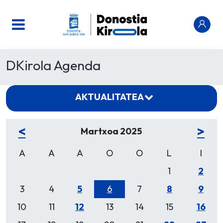
DKirola Agenda
AKTUALITATEA
<
>
Martxoa 2025
A
A
A
O
O
L
I
1
2
3
4
5
6
7
8
9
10
11
12
13
14
15
16