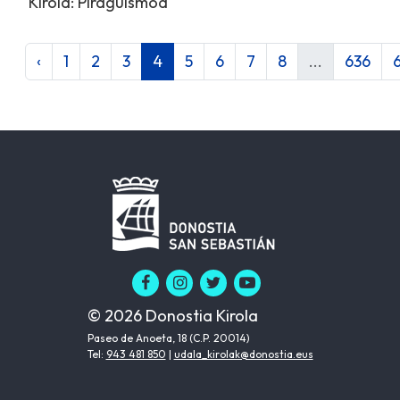
Kirola: Piraguismoa
‹
1
2
3
4
5
6
7
8
...
636
© 2026 Donostia Kirola
Paseo de Anoeta, 18 (C.P. 20014)
Tel:
943 481 850
|
udala_kirolak@donostia.eus