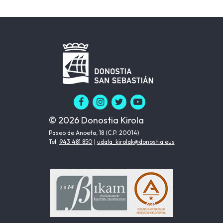
© 2026 Donostia Kirola
Paseo de Anoeta, 18 (C.P. 20014)
Tel:
943 481 850
|
udala_kirolak@donostia.eus