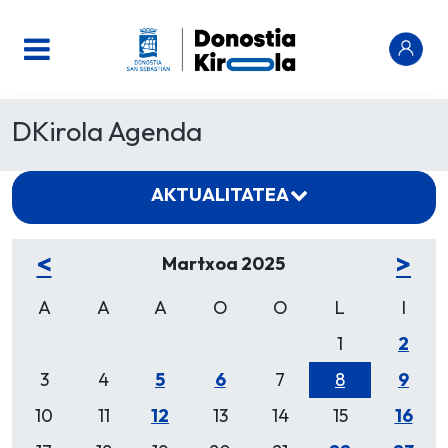
DKirola Agenda
AKTUALITATEA
<
>
Martxoa 2025
A
A
A
O
O
L
I
1
2
3
4
5
6
7
8
9
10
11
12
13
14
15
16