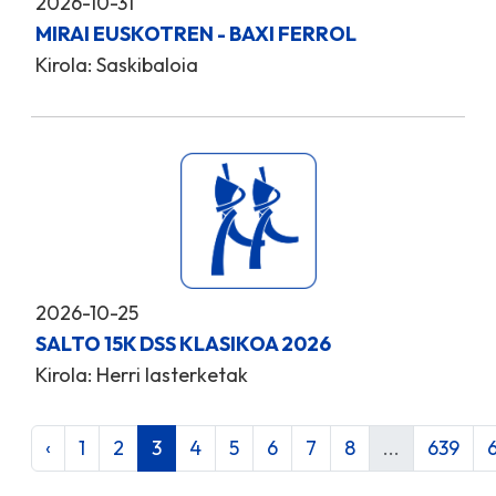
2026-10-31
MIRAI EUSKOTREN - BAXI FERROL
Kirola: Saskibaloia
2026-10-25
SALTO 15K DSS KLASIKOA 2026
Kirola: Herri lasterketak
‹
1
2
3
4
5
6
7
8
...
639