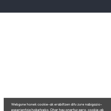
Webgune honek cookie-ak erabiltzen ditu zure nabigazio-
esperientzia hobetzeko. Ohar hau onartuz gero, cookie-ak