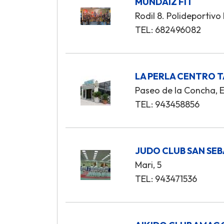
MUNDAIZ FIT
Rodil 8. Polideportiv
TEL: 682496082
LA PERLA CENTRO 
Paseo de la Concha, E
TEL: 943458856
JUDO CLUB SAN SE
Mari, 5
TEL: 943471536