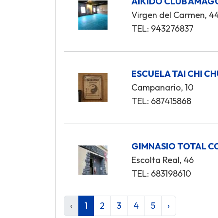
AIKIDO CLUB AMAG
Virgen del Carmen, 4
TEL: 943276837
ESCUELA TAI CHI C
Campanario, 10
TEL: 687415868
GIMNASIO TOTAL 
Escolta Real, 46
TEL: 683198610
‹
1
2
3
4
5
›