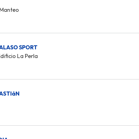
o Manteo
TALASO SPORT
dificio La Perla
BASTIáN