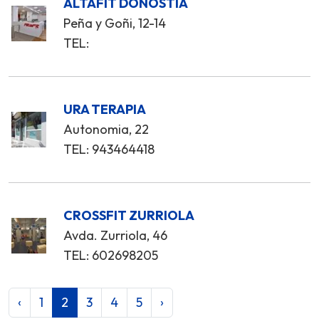
ALTAFIT DONOSTIA
Peña y Goñi, 12-14
TEL:
URA TERAPIA
Autonomia, 22
TEL: 943464418
CROSSFIT ZURRIOLA
Avda. Zurriola, 46
TEL: 602698205
‹
1
2
3
4
5
›