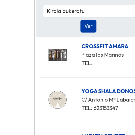
CROSSFIT AMARA
Plaza los Marinos
TEL:
YOGA SHALA DONO
C/ Antonio Mª Labaien 
TEL: 623153347