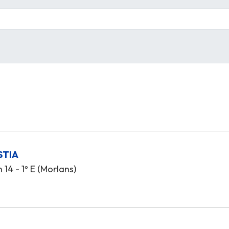
STIA
14 - 1º E (Morlans)