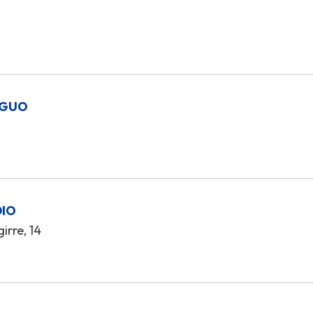
IGUO
DIO
irre, 14