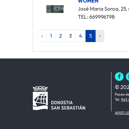
WOMEN
José Maria Soroa, 25,
TEL: 669996798
‹
1
2
3
4
5
›
© 202
Paseo de
Tel:
943 
AVISO L