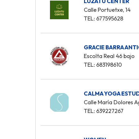
LUZATU CENTER
Calle Portuetxe, 14
TEL: 677595628
GRACIE BARRA ANT
Escolta Real 46 bajo
TEL: 683198610
CALMA YOGA ESTU
Calle María Dolores Ag
TEL: 639227267