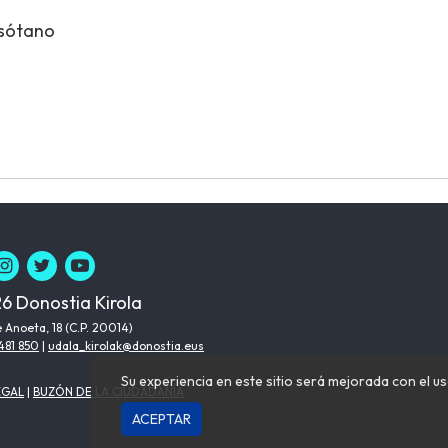
 sótano
6 Donostia Kirola
 Anoeta, 18 (C.P. 20014)
481 850
|
udala_kirolak@donostia.eus
Su experiencia en este sitio será mejorada con el us
EGAL
|
BUZÓN DE LA CIUDADANÍA
ACEPTAR