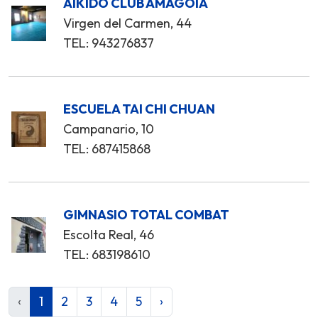
AIKIDO CLUB AMAGOIA
Virgen del Carmen, 44
TEL: 943276837
ESCUELA TAI CHI CHUAN
Campanario, 10
TEL: 687415868
GIMNASIO TOTAL COMBAT
Escolta Real, 46
TEL: 683198610
‹
1
2
3
4
5
›