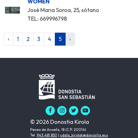
WOMEN
José Maria Soroa, 25, sótano
TEL: 669996798
‹
1
2
3
4
5
›
© 2026 Donostia Kirola
Paseo de Anoeta, 18 (C.P. 20014)
Tel:
943 481 850
|
udala_kirolak@donostia.eus