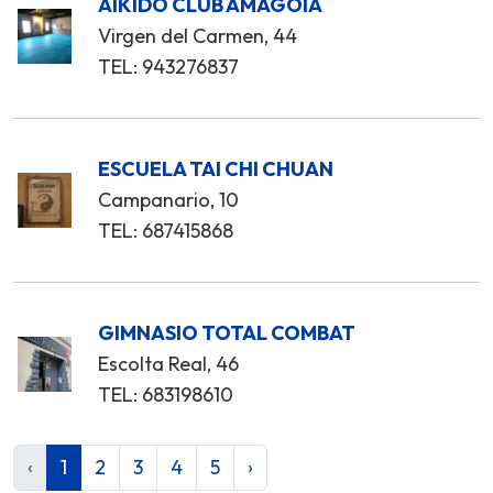
AIKIDO CLUB AMAGOIA
Virgen del Carmen, 44
TEL: 943276837
ESCUELA TAI CHI CHUAN
Campanario, 10
TEL: 687415868
GIMNASIO TOTAL COMBAT
Escolta Real, 46
TEL: 683198610
‹
1
2
3
4
5
›