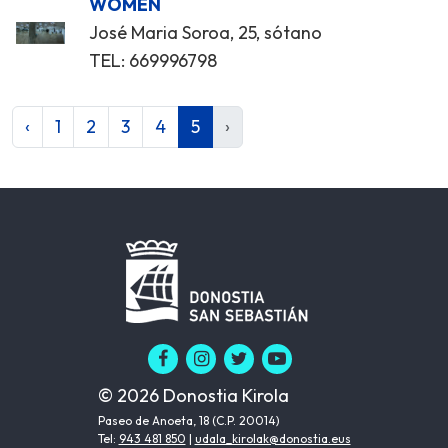
WOMEN
José Maria Soroa, 25, sótano
TEL: 669996798
‹
1
2
3
4
5
›
© 2026 Donostia Kirola
Paseo de Anoeta, 18 (C.P. 20014)
Tel:
943 481 850
|
udala_kirolak@donostia.eus