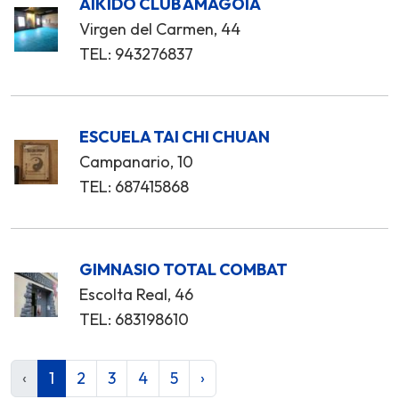
AIKIDO CLUB AMAGOIA
Virgen del Carmen, 44
TEL: 943276837
ESCUELA TAI CHI CHUAN
Campanario, 10
TEL: 687415868
GIMNASIO TOTAL COMBAT
Escolta Real, 46
TEL: 683198610
‹
1
2
3
4
5
›