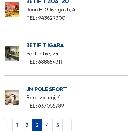
BETIFIT ZUATZU
Juan F. Gilisagasti, 4
TEL: 943627300
BETIFIT IGARA
Portuetxe, 23
TEL: 688854311
JM POLE SPORT
Baratzategi, 4
TEL: 637055789
‹
1
2
3
4
5
›