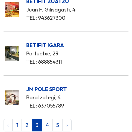
BETIFIT ZUATZU
Juan F. Gilisagasti, 4
TEL: 943627300
BETIFIT IGARA
Portuetxe, 23
TEL: 688854311
JM POLE SPORT
Baratzategi, 4
TEL: 637055789
‹
1
2
3
4
5
›