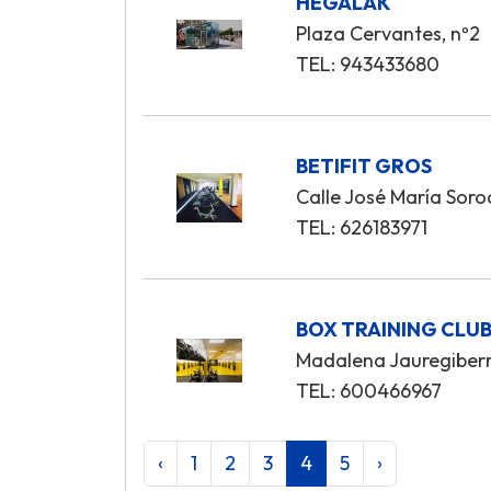
HEGALAK
Plaza Cervantes, nº2
TEL: 943433680
BETIFIT GROS
Calle José María Soro
TEL: 626183971
BOX TRAINING CLU
Madalena Jauregiberr
TEL: 600466967
‹
1
2
3
4
5
›