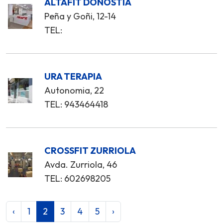
ALTAFIT DONOSTIA
Peña y Goñi, 12-14
TEL:
URA TERAPIA
Autonomia, 22
TEL: 943464418
CROSSFIT ZURRIOLA
Avda. Zurriola, 46
TEL: 602698205
‹
1
2
3
4
5
›