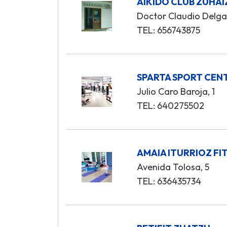
AIKIDO CLUB ZUHAI
Doctor Claudio Delga
TEL: 656743875
SPARTA SPORT CEN
Julio Caro Baroja, 1
TEL: 640275502
AMAIA ITURRIOZ FI
Avenida Tolosa, 5
TEL: 636435734