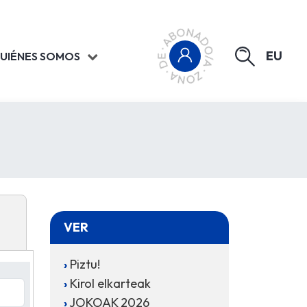
EU
UIÉNES SOMOS
VER
Piztu!
Kirol elkarteak
JOKOAK 2026