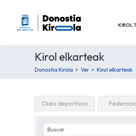
KIROL 
Kirol elkarteak
Donostia Kirola
Ver
Kirol elkarteak
Clubs deportivos
Federaci