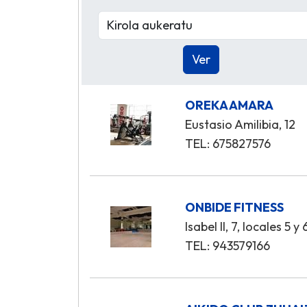
OREKA AMARA
Eustasio Amilibia, 12
TEL: 675827576
ONBIDE FITNESS
Isabel II, 7, locales 5 y 
TEL: 943579166