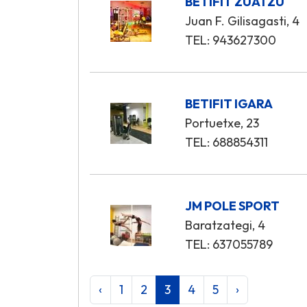
BETIFIT ZUATZU
Juan F. Gilisagasti, 4
TEL: 943627300
BETIFIT IGARA
Portuetxe, 23
TEL: 688854311
JM POLE SPORT
Baratzategi, 4
TEL: 637055789
‹
1
2
3
4
5
›