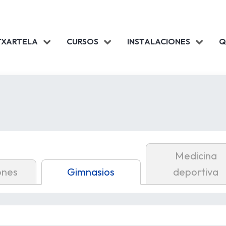
TXARTELA
CURSOS
INSTALACIONES
Q
Medicina
ones
Gimnasios
deportiva