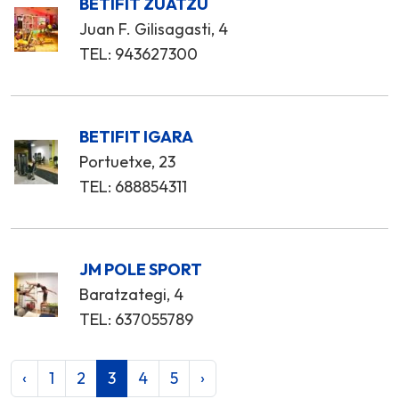
BETIFIT ZUATZU
Juan F. Gilisagasti, 4
TEL: 943627300
BETIFIT IGARA
Portuetxe, 23
TEL: 688854311
JM POLE SPORT
Baratzategi, 4
TEL: 637055789
‹
1
2
3
4
5
›