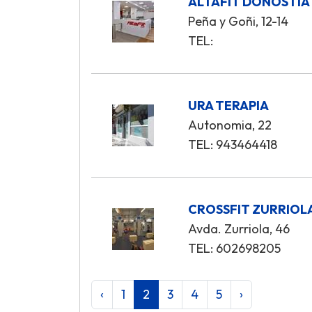
ALTAFIT DONOSTIA
Peña y Goñi, 12-14
TEL:
URA TERAPIA
Autonomia, 22
TEL: 943464418
CROSSFIT ZURRIOL
Avda. Zurriola, 46
TEL: 602698205
‹
1
2
3
4
5
›