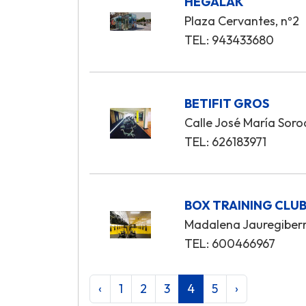
HEGALAK
Plaza Cervantes, nº2
TEL: 943433680
BETIFIT GROS
Calle José María Soro
TEL: 626183971
BOX TRAINING CLU
Madalena Jauregiberr
TEL: 600466967
‹
1
2
3
4
5
›