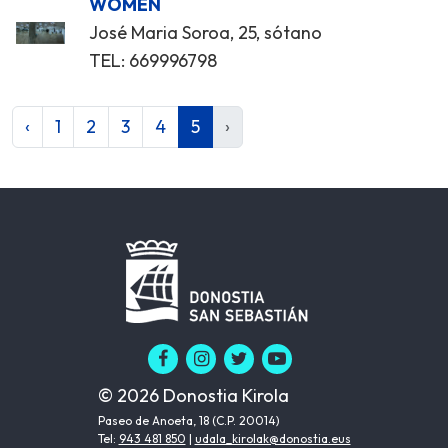
WOMEN
José Maria Soroa, 25, sótano
TEL: 669996798
‹
1
2
3
4
5
›
© 2026 Donostia Kirola
Paseo de Anoeta, 18 (C.P. 20014)
Tel:
943 481 850
|
udala_kirolak@donostia.eus