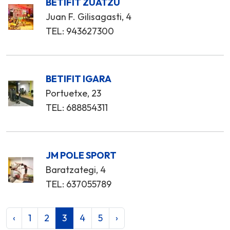
BETIFIT ZUATZU
Juan F. Gilisagasti, 4
TEL: 943627300
BETIFIT IGARA
Portuetxe, 23
TEL: 688854311
JM POLE SPORT
Baratzategi, 4
TEL: 637055789
‹
1
2
3
4
5
›