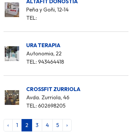
ALTAFIT DONOSTIA
Peña y Goñi, 12-14
TEL:
URA TERAPIA
Autonomia, 22
TEL: 943464418
CROSSFIT ZURRIOLA
Avda. Zurriola, 46
TEL: 602698205
‹
1
2
3
4
5
›