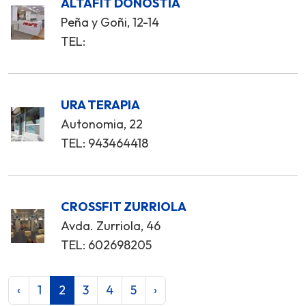
ALTAFIT DONOSTIA
Peña y Goñi, 12-14
TEL:
URA TERAPIA
Autonomia, 22
TEL: 943464418
CROSSFIT ZURRIOLA
Avda. Zurriola, 46
TEL: 602698205
‹
1
2
3
4
5
›