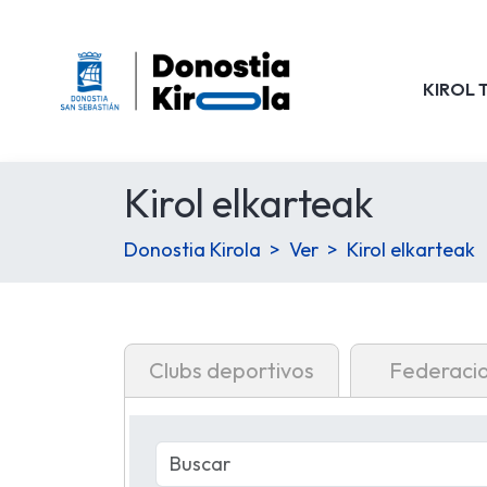
KIROL 
Kirol elkarteak
Donostia Kirola
Ver
Kirol elkarteak
Clubs deportivos
Federaci