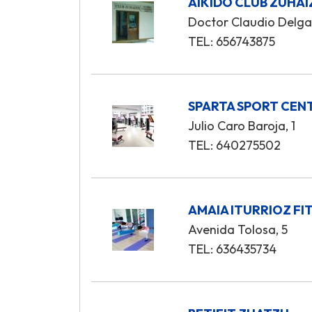
AIKIDO CLUB ZUHAI
Doctor Claudio Delga
TEL: 656743875
SPARTA SPORT CEN
Julio Caro Baroja, 1
TEL: 640275502
AMAIA ITURRIOZ FI
Avenida Tolosa, 5
TEL: 636435734