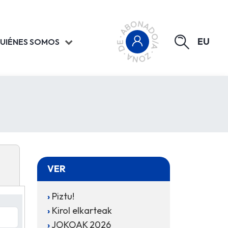
EU
UIÉNES SOMOS
VER
Piztu!
Kirol elkarteak
JOKOAK 2026