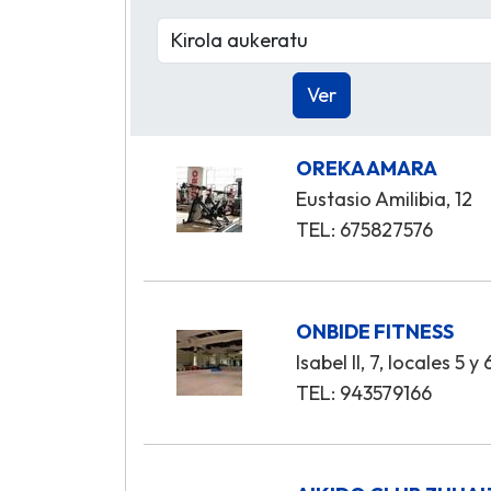
OREKA AMARA
Eustasio Amilibia, 12
TEL: 675827576
ONBIDE FITNESS
Isabel II, 7, locales 5 y 
TEL: 943579166