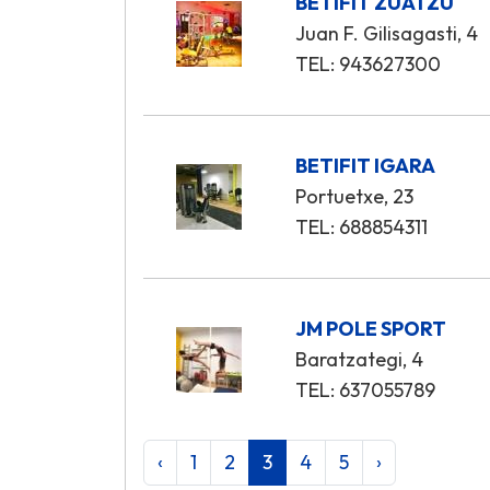
BETIFIT ZUATZU
Juan F. Gilisagasti, 4
TEL: 943627300
BETIFIT IGARA
Portuetxe, 23
TEL: 688854311
JM POLE SPORT
Baratzategi, 4
TEL: 637055789
‹
1
2
3
4
5
›