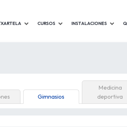
TXARTELA
CURSOS
INSTALACIONES
Q
Medicina
ones
Gimnasios
deportiva