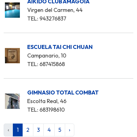
AIKIDO CLUB AMAGOIA
Virgen del Carmen, 44
TEL: 943276837
ESCUELA TAI CHI CHUAN
Campanario, 10
TEL: 687415868
GIMNASIO TOTAL COMBAT
Escolta Real, 46
TEL: 683198610
‹
1
2
3
4
5
›