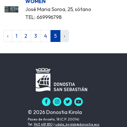
WOMEN
José Maria Soroa, 25, sótano
TEL: 669996798
‹
1
2
3
4
5
›
© 2026 Donostia Kirola
Paseo de Anoeta, 18 (C.P. 20014)
Tel:
943 481 850
|
udala_kirolak@donostia.eus