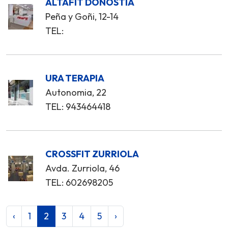
ALTAFIT DONOSTIA
Peña y Goñi, 12-14
TEL:
URA TERAPIA
Autonomia, 22
TEL: 943464418
CROSSFIT ZURRIOLA
Avda. Zurriola, 46
TEL: 602698205
‹
1
2
3
4
5
›