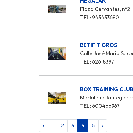
HEGALAK
Plaza Cervantes, nº2
TEL: 943433680
BETIFIT GROS
Calle José María Soro
TEL: 626183971
BOX TRAINING CLU
Madalena Jauregiberr
TEL: 600466967
‹
1
2
3
4
5
›