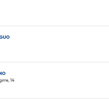
IGUO
DIO
irre, 14