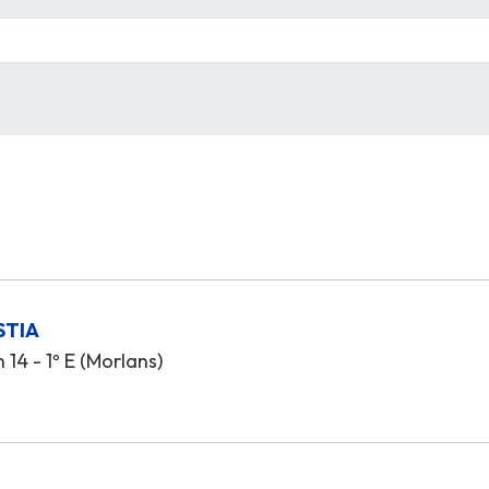
STIA
14 - 1º E (Morlans)