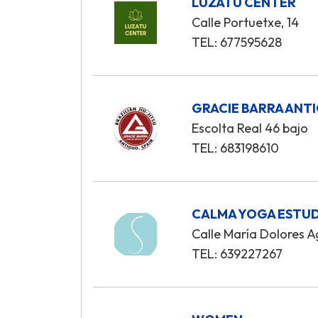
LUZATU CENTER
Calle Portuetxe, 14
TEL: 677595628
GRACIE BARRA ANT
Escolta Real 46 bajo
TEL: 683198610
CALMA YOGA ESTU
Calle María Dolores Ag
TEL: 639227267