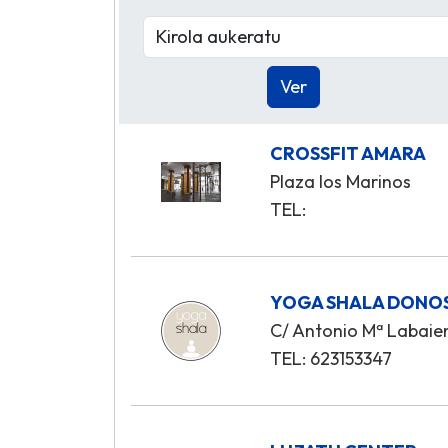
CROSSFIT AMARA
Plaza los Marinos
TEL:
YOGA SHALA DONO
C/ Antonio Mª Labaien 
TEL: 623153347