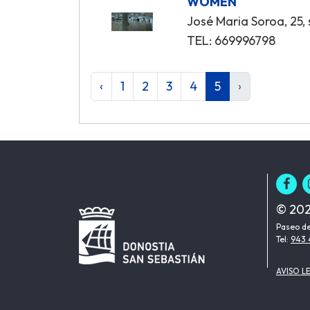
WOMEN
José Maria Soroa, 25,
TEL: 669996798
‹
1
2
3
4
5
›
© 202
Paseo de
Tel:
943 
AVISO L