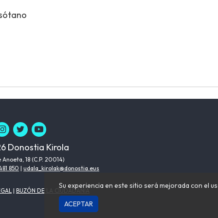
 sótano
6 Donostia Kirola
 Anoeta, 18 (C.P. 20014)
481 850
|
udala_kirolak@donostia.eus
Su experiencia en este sitio será mejorada con el us
EGAL
|
BUZÓN DE LA CIUDADANÍA
ACEPTAR