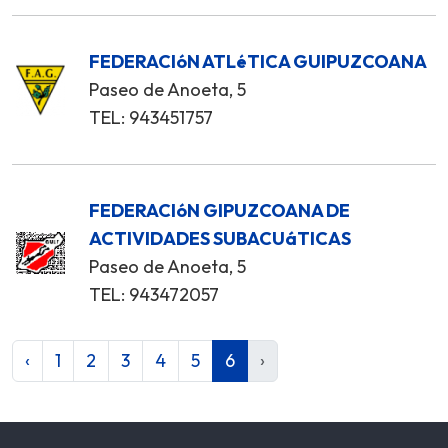
FEDERACIóN ATLéTICA GUIPUZCOANA
Paseo de Anoeta, 5
TEL: 943451757
FEDERACIóN GIPUZCOANA DE
ACTIVIDADES SUBACUáTICAS
Paseo de Anoeta, 5
TEL: 943472057
‹
1
2
3
4
5
6
›