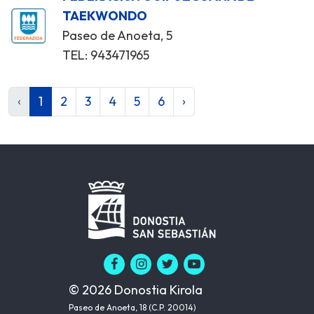
TAEKWONDO
Paseo de Anoeta, 5
TEL: 943471965
‹
1
2
3
4
5
6
›
© 2026 Donostia Kirola
Paseo de Anoeta, 18 (C.P. 20014)