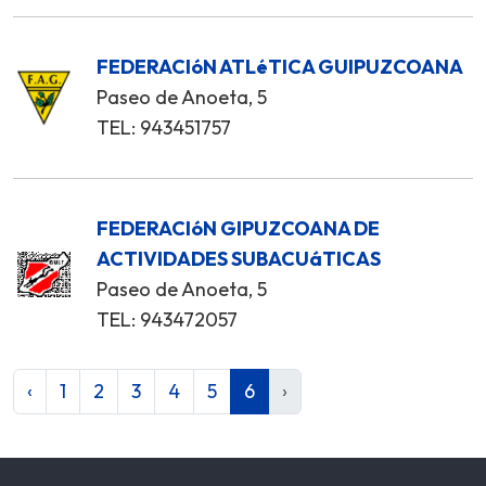
FEDERACIóN ATLéTICA GUIPUZCOANA
Paseo de Anoeta, 5
TEL: 943451757
FEDERACIóN GIPUZCOANA DE
ACTIVIDADES SUBACUáTICAS
Paseo de Anoeta, 5
TEL: 943472057
‹
1
2
3
4
5
6
›