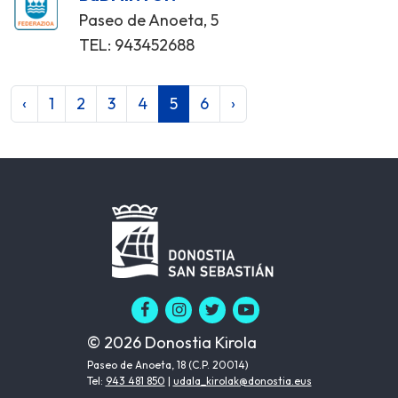
Paseo de Anoeta, 5
TEL: 943452688
‹
1
2
3
4
5
6
›
© 2026 Donostia Kirola
Paseo de Anoeta, 18 (C.P. 20014)
Tel:
943 481 850
|
udala_kirolak@donostia.eus